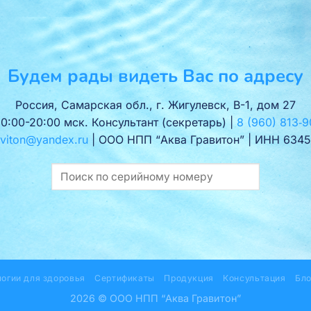
Будем рады видеть Вас по адресу
Россия, Самарская обл., г. Жигулевск, В-1, дом 27
10:00-20:00 мск. Консультант (секретарь) |
8 (960) 813‑9
viton@yandex.ru
| ООО НПП “Аква Гравитон” | ИНН 6345
логии для здоровья
Сертификаты
Продукция
Консультация
Бло
2026 © ООО НПП “Аква Гравитон”