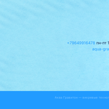
+79649916478
пн-пт 
aqua-gra
Аква Гравитон — вихревые техно