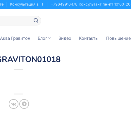
те
Консультация в ТГ
+79649916478 Консультант пн-пт 10:00-20
 Аква Гравитон
Блог
Видео
Контакты
Повышение
GRAVITON01018