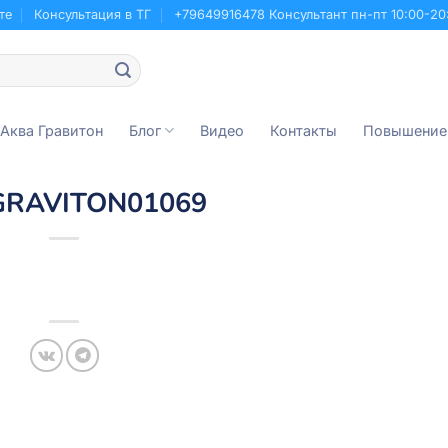
те
Консультация в ТГ
+79649916478 Консультант пн-пт 10:00-20
 Аква Гравитон
Блог
Видео
Контакты
Повышение
GRAVITON01069