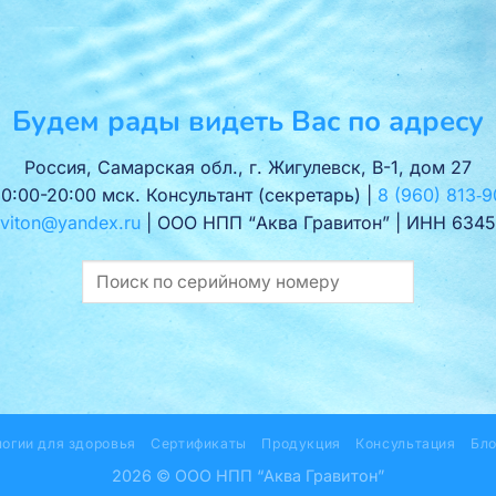
Будем рады видеть Вас по адресу
Россия, Самарская обл., г. Жигулевск, В-1, дом 27
10:00-20:00 мск. Консультант (секретарь) |
8 (960) 813‑9
viton@yandex.ru
| ООО НПП “Аква Гравитон” | ИНН 6345
логии для здоровья
Сертификаты
Продукция
Консультация
Бло
2026 © ООО НПП “Аква Гравитон”