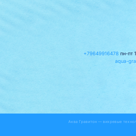
+79649916478
пн-пт 
aqua-gra
Аква Гравитон — вихревые техно