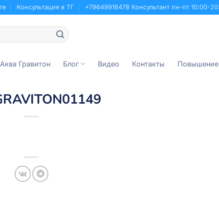
те
Консультация в ТГ
+79649916478 Консультант пн-пт 10:00-20
 Аква Гравитон
Блог
Видео
Контакты
Повышение
GRAVITON01149