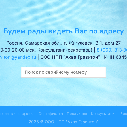
Будем рады видеть Вас по адресу
Россия, Самарская обл., г. Жигулевск, В-1, дом 27
10:00-20:00 мск. Консультант (секретарь) |
8 (960) 813‑9
viton@yandex.ru
| ООО НПП “Аква Гравитон” | ИНН 6345
логии для здоровья
Сертификаты
Продукция
Консультация
Бло
2026 © ООО НПП “Аква Гравитон”