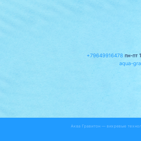
+79649916478
пн-пт 
aqua-gra
Аква Гравитон — вихревые техно