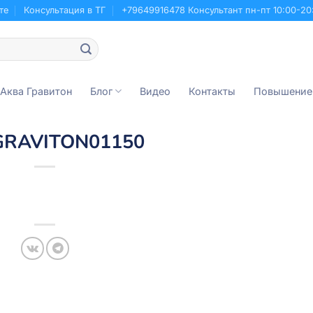
те
Консультация в ТГ
+79649916478 Консультант пн-пт 10:00-20
 Аква Гравитон
Блог
Видео
Контакты
Повышение
GRAVITON01150