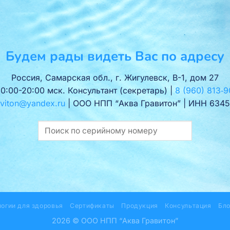
Будем рады видеть Вас по адресу
Россия, Самарская обл., г. Жигулевск, В-1, дом 27
10:00-20:00 мск. Консультант (секретарь) |
8 (960) 813‑9
viton@yandex.ru
| ООО НПП “Аква Гравитон” | ИНН 6345
логии для здоровья
Сертификаты
Продукция
Консультация
Бло
2026 © ООО НПП “Аква Гравитон”