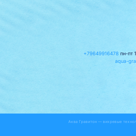
+79649916478
пн-пт 
aqua-gra
Аква Гравитон — вихревые техно