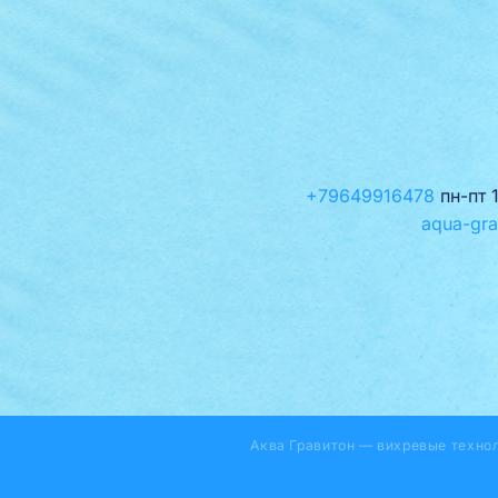
+79649916478
пн-пт 
aqua-gra
Аква Гравитон — вихревые техно