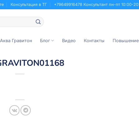
те
Консультация в ТГ
+79649916478 Консультант пн-пт 10:00-20
 Аква Гравитон
Блог
Видео
Контакты
Повышение
GRAVITON01168