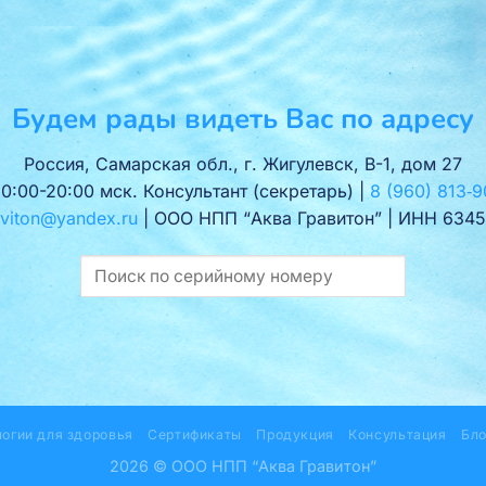
Будем рады видеть Вас по адресу
Россия, Самарская обл., г. Жигулевск, В-1, дом 27
10:00-20:00 мск. Консультант (секретарь) |
8 (960) 813‑9
viton@yandex.ru
| ООО НПП “Аква Гравитон” | ИНН 6345
логии для здоровья
Сертификаты
Продукция
Консультация
Бло
2026 © ООО НПП “Аква Гравитон”