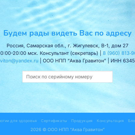
Будем рады видеть Вас по адресу
Россия, Самарская обл., г. Жигулевск, В-1, дом 27
10:00-20:00 мск. Консультант (секретарь) |
8 (960) 813‑9
viton@yandex.ru
| ООО НПП “Аква Гравитон” | ИНН 6345
логии для здоровья
Сертификаты
Продукция
Консультация
Бло
2026 © ООО НПП “Аква Гравитон”