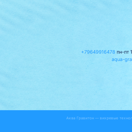
+79649916478
пн-пт 
aqua-gra
Аква Гравитон — вихревые техно