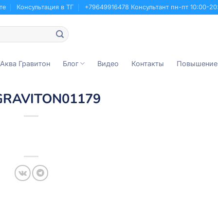
те
Консультация в ТГ
+79649916478 Консультант пн-пт 10:00-20
 Аква Гравитон
Блог
Видео
Контакты
Повышение
GRAVITON01179