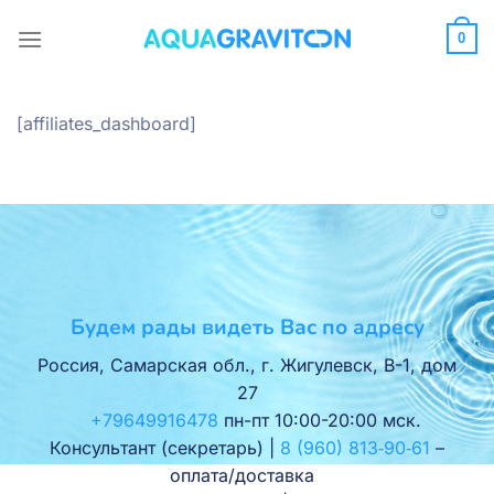
Skip
to
0
content
[affiliates_dashboard]
Будем рады видеть Вас по адресу
Россия, Самарская обл., г. Жигулевск, В-1, дом
27
+79649916478
пн-пт 10:00-20:00 мск.
Консультант (секретарь) |
8 (960) 813‑90‑61
–
оплата/доставка