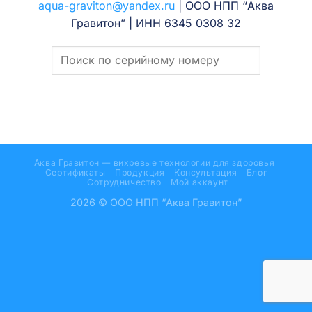
aqua-graviton@yandex.ru
| ООО НПП “Аква
Гравитон” | ИНН 6345 0308 32
Аква Гравитон — вихревые технологии для здоровья
Сертификаты
Продукция
Консультация
Блог
Сотрудничество
Мой аккаунт
2026 © ООО НПП “Аква Гравитон”