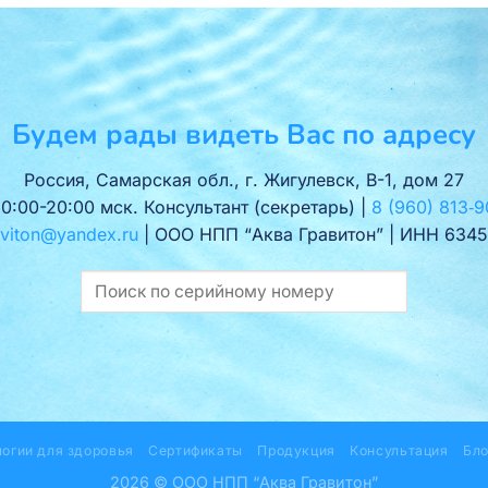
Будем рады видеть Вас по адресу
Россия, Самарская обл., г. Жигулевск, В-1, дом 27
10:00-20:00 мск. Консультант (секретарь) |
8 (960) 813‑9
viton@yandex.ru
| ООО НПП “Аква Гравитон” | ИНН 6345
логии для здоровья
Сертификаты
Продукция
Консультация
Бло
2026 © ООО НПП “Аква Гравитон”