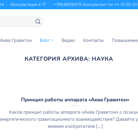
те
Консультация в ТГ
+79649916478 Консультант пн-пт 10:00-20
 Аква Гравитон
Блог
Видео
Контакты
Повышение
КАТЕГОРИЯ АРХИВА:
НАУКА
НАШИ РАЗРАБОТКИ
 Котельникова В. П.
15.01.2024
П. Длительное время я занимаюсь вопросами
йствий воды, находящейся в процессе [...]
Принцип работы аппарата «Аква Гравитон»
Далее
→
Каков принцип работы аппарата «Аква Гравитон» с позиц
энергетического гравитационного взаимодействия? Давайте 
мнение изобретателя [...]