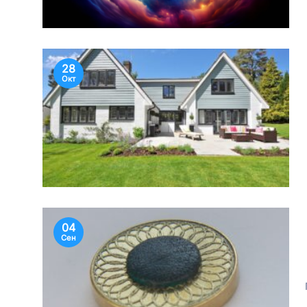
28
Окт
04
Сен