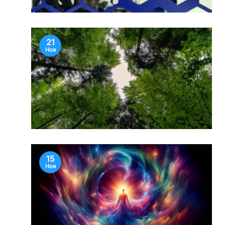
21
Ноя
15
Ноя