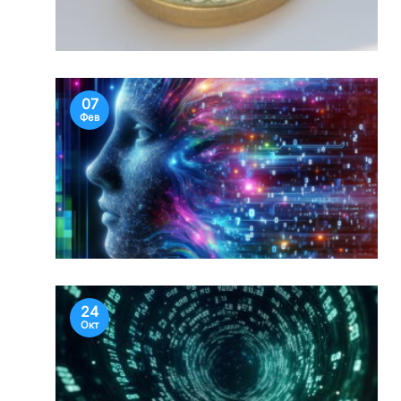
07
Фев
24
Окт