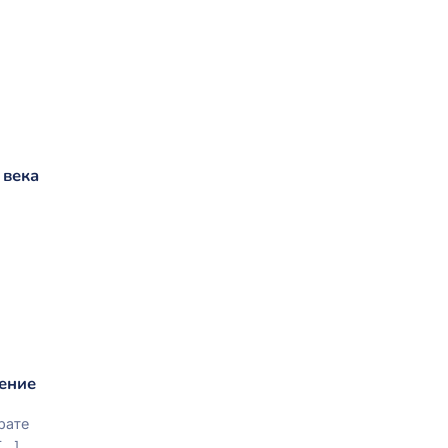
 века
нение
рате
..]