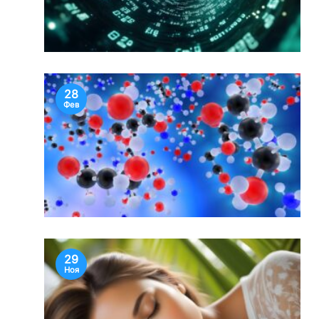
28
Фев
29
Ноя