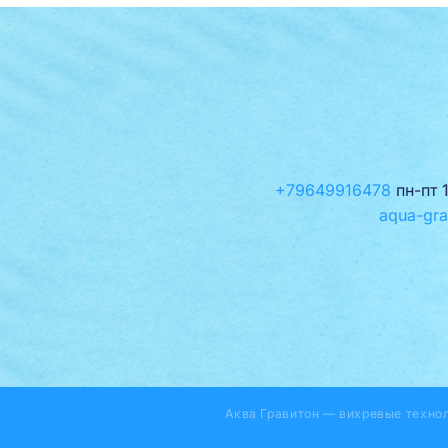
+79649916478
пн-пт 
aqua-gra
Аква Гравитон — вихревые техно