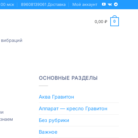
:00 мск
89608139061 Доставка
Мой аккаунт
0
0,00
₽
 вибраций
ОСНОВНЫЕ РАЗДЕЛЫ
Аква Гравитон
Аппарат — кресло Гравитон
ии
узнаем
Без рубрики
Важное