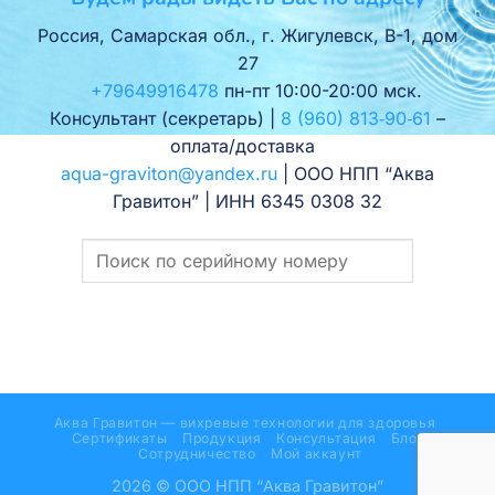
Россия, Самарская обл., г. Жигулевск, В-1, дом
27
+79649916478
пн-пт 10:00-20:00 мск.
Консультант (секретарь) |
8 (960) 813‑90‑61
–
оплата/доставка
aqua-graviton@yandex.ru
| ООО НПП “Аква
Гравитон” | ИНН 6345 0308 32
Аква Гравитон — вихревые технологии для здоровья
Сертификаты
Продукция
Консультация
Блог
Сотрудничество
Мой аккаунт
2026 © ООО НПП “Аква Гравитон”