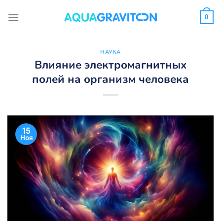
Skip
to
0
content
НАУКА
Влияние электромагнитных
полей на организм человека
15
Ноя