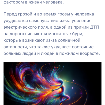
фактором в жизни человека.
Перед грозой и во время грозы у человека
ухудшается самочувствие из-за усиления
электрического поля, а одной из причин ДТП
на дорогах являются магнитные бури,
которые возникают из-за солнечной
активности, что также ухудшает состояние
больных людей и людей в пожилом возрасте.