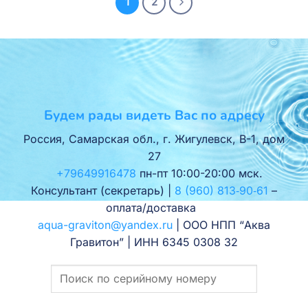
1
2
Будем рады видеть Вас по адресу
Россия, Самарская обл., г. Жигулевск, В-1, дом
27
+79649916478
пн-пт 10:00-20:00 мск.
Консультант (секретарь) |
8 (960) 813‑90‑61
–
оплата/доставка
aqua-graviton@yandex.ru
| ООО НПП “Аква
Гравитон” | ИНН 6345 0308 32