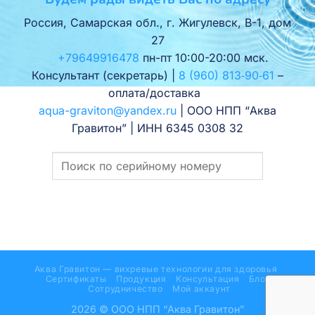
Россия, Самарская обл., г. Жигулевск, В-1, дом
27
+79649916478
пн-пт 10:00-20:00 мск.
Консультант (секретарь) |
8 (960) 813‑90‑61
–
оплата/доставка
aqua-graviton@yandex.ru
| ООО НПП “Аква
Гравитон” | ИНН 6345 0308 32
Аква Гравитон — вихревые технологии для здоровья
Сертификаты
Продукция
Консультация
Блог
Сотрудничество
Мой аккаунт
2026 © ООО НПП “Аква Гравитон”