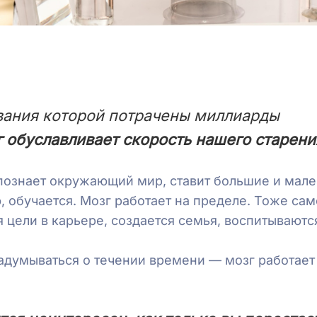
ования которой потрачены миллиарды
обуславливает скорость нашего старени
 познает окружающий мир, ставит большие и мал
, обучается. Мозг работает на пределе. Тоже са
я цели в карьере, создается семья, воспитываютс
задумываться о течении времени — мозг работает