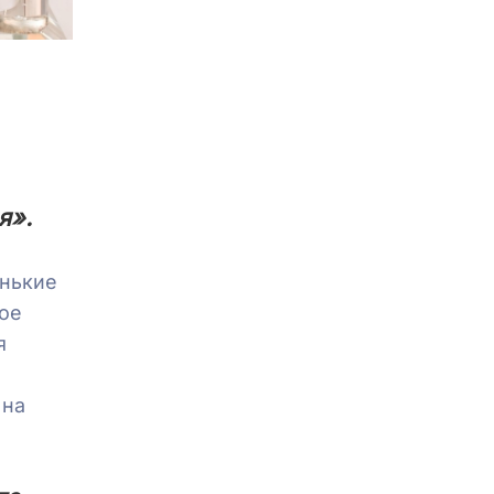
я».
енькие
мое
я
 на