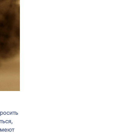
просить
ться,
имеют