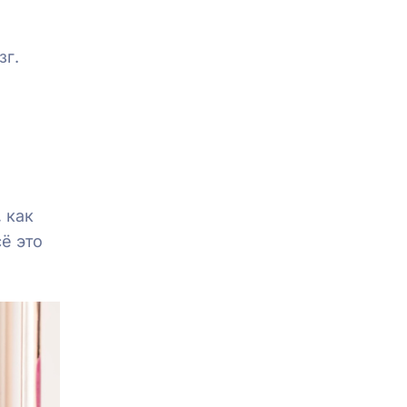
зг.
 как
ё это