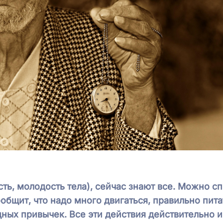
ть, молодость тела), сейчас знают все. Можно с
ообщит, что надо много двигаться, правильно пита
дных привычек. Все эти действия действительно 