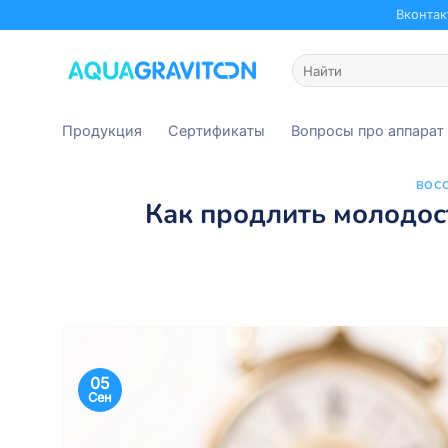
Skip
Вконтак
to
content
Искать:
Продукция
Сертификаты
Вопросы про аппарат
ВОС
Как продлить молодос
05
Сен