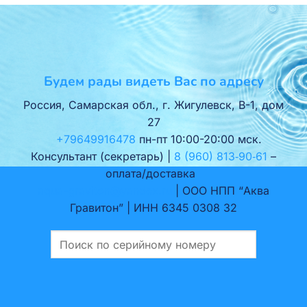
Будем рады видеть Вас по адресу
Россия, Самарская обл., г. Жигулевск, В-1, дом
27
+79649916478
пн-пт 10:00-20:00 мск.
Консультант (секретарь) |
8 (960) 813‑90‑61
–
оплата/доставка
aqua-graviton@yandex.ru
| ООО НПП “Аква
Гравитон” | ИНН 6345 0308 32