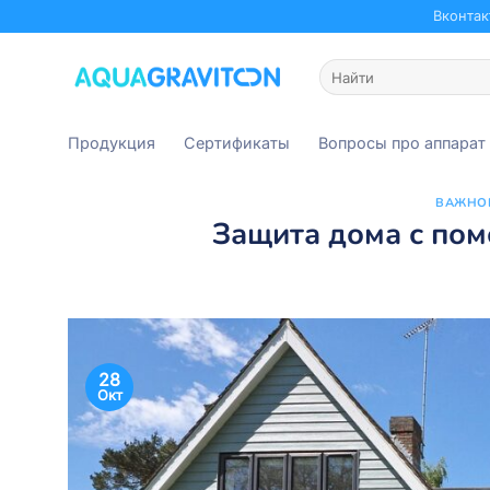
Skip
Вконтак
to
content
Искать:
Продукция
Сертификаты
Вопросы про аппарат
ВАЖНО
Защита дома с по
28
Окт