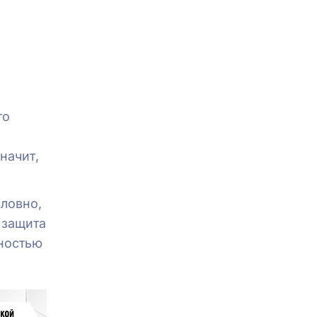
то
начит,
словно,
 защита
лностью