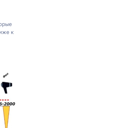
торые
иже к