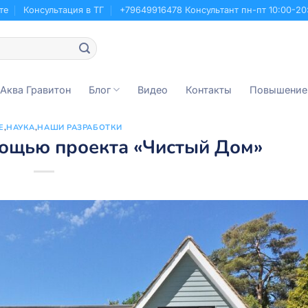
те
Консультация в ТГ
+79649916478 Консультант пн-пт 10:00-20
 Аква Гравитон
Блог
Видео
Контакты
Повышение
Е
,
НАУКА
,
НАШИ РАЗРАБОТКИ
мощью проекта «Чистый Дом»