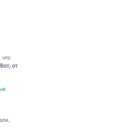
 что
Вот, от
ые
али.