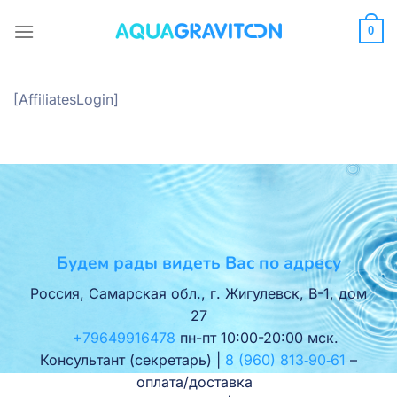
Skip
to
0
content
[AffiliatesLogin]
Будем рады видеть Вас по адресу
Россия, Самарская обл., г. Жигулевск, В-1, дом
27
+79649916478
пн-пт 10:00-20:00 мск.
Консультант (секретарь) |
8 (960) 813‑90‑61
–
оплата/доставка