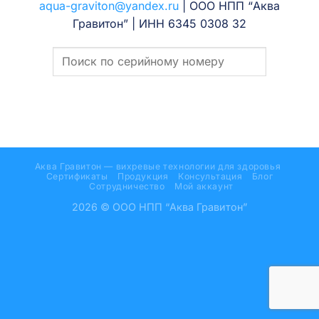
aqua-graviton@yandex.ru
| ООО НПП “Аква
Гравитон” | ИНН 6345 0308 32
Аква Гравитон — вихревые технологии для здоровья
Сертификаты
Продукция
Консультация
Блог
Сотрудничество
Мой аккаунт
2026 © ООО НПП “Аква Гравитон”