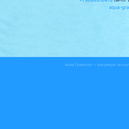
aqua-gra
Аква Гравитон — вихревые техно