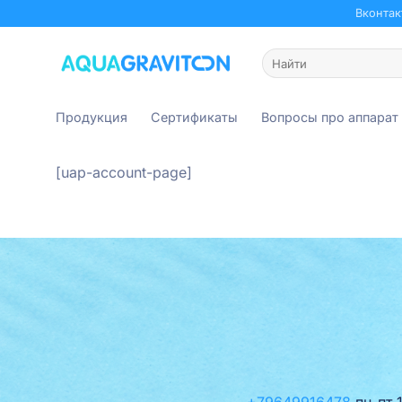
Skip
Вконтак
to
content
Искать:
Продукция
Сертификаты
Вопросы про аппарат
[uap-account-page]
+79649916478
пн-пт 