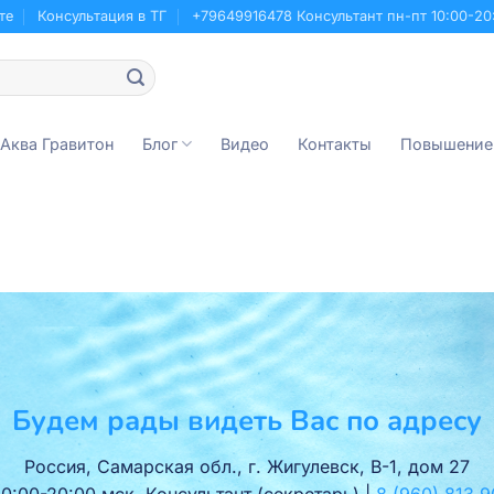
те
Консультация в ТГ
+79649916478 Консультант пн-пт 10:00-20
 Аква Гравитон
Блог
Видео
Контакты
Повышение
Будем рады видеть Вас по адресу
Россия, Самарская обл., г. Жигулевск, В-1, дом 27
10:00-20:00 мск. Консультант (секретарь) |
8 (960) 813‑9