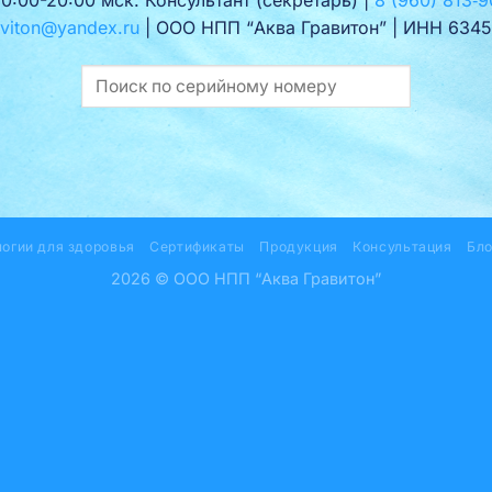
viton@yandex.ru
| ООО НПП “Аква Гравитон” | ИНН 6345
логии для здоровья
Сертификаты
Продукция
Консультация
Бло
2026 © ООО НПП “Аква Гравитон”