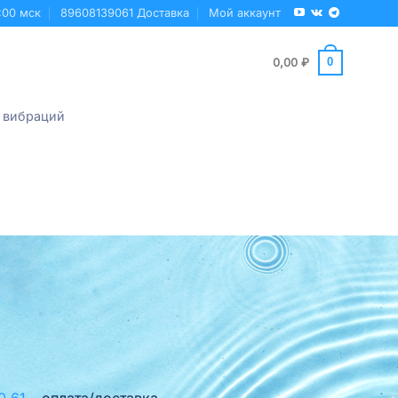
:00 мск
89608139061 Доставка
Мой аккаунт
0
0,00
₽
 вибраций
0‑61
– оплата/доставка