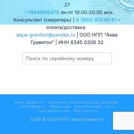
27
+79649916478
пн-пт 10:00-20:00 мск.
Консультант (секретарь) |
8 (960) 813‑90‑61
–
оплата/доставка
aqua-graviton@yandex.ru
| ООО НПП “Аква
Гравитон” | ИНН 6345 0308 32
Аква Гравитон — вихревые технологии для здоровья
Сертификаты
Продукция
Консультация
Блог
Сотрудничество
Мой аккаунт
2026 © ООО НПП “Аква Гравитон”