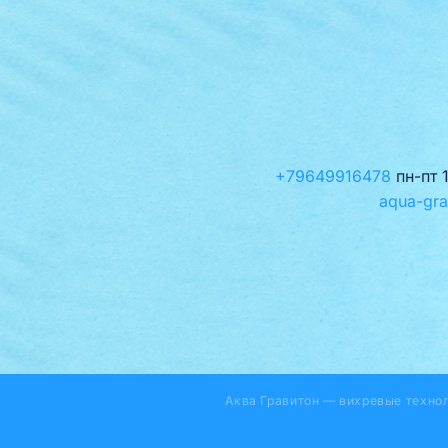
+79649916478
пн-пт 
aqua-gra
Аква Гравитон — вихревые техно