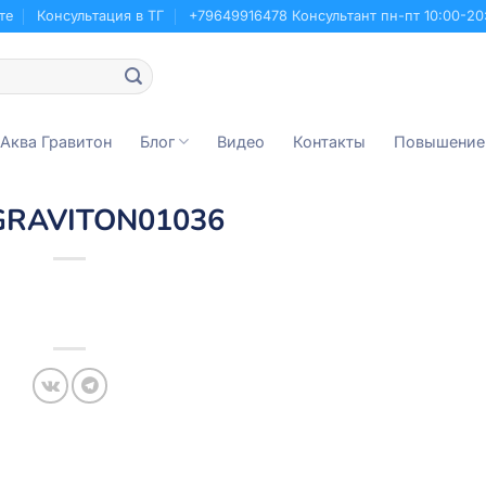
те
Консультация в ТГ
+79649916478 Консультант пн-пт 10:00-20
 Аква Гравитон
Блог
Видео
Контакты
Повышение
GRAVITON01036