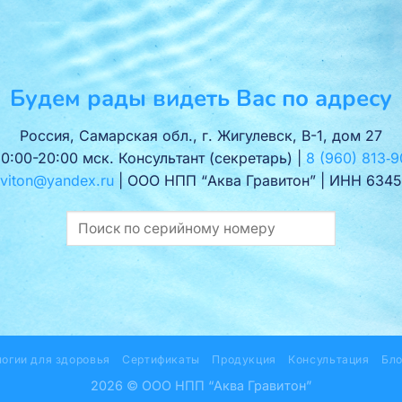
Будем рады видеть Вас по адресу
Россия, Самарская обл., г. Жигулевск, В-1, дом 27
10:00-20:00 мск. Консультант (секретарь) |
8 (960) 813‑9
viton@yandex.ru
| ООО НПП “Аква Гравитон” | ИНН 6345
логии для здоровья
Сертификаты
Продукция
Консультация
Бло
2026 © ООО НПП “Аква Гравитон”