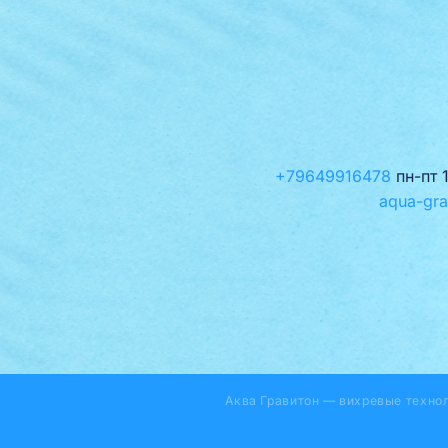
+79649916478
пн-пт 
aqua-gra
Аква Гравитон — вихревые техно