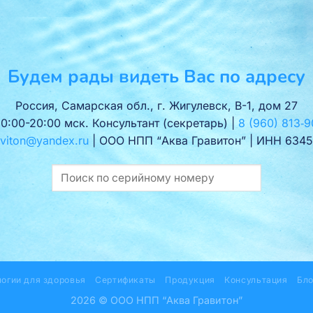
Будем рады видеть Вас по адресу
Россия, Самарская обл., г. Жигулевск, В-1, дом 27
10:00-20:00 мск. Консультант (секретарь) |
8 (960) 813‑9
viton@yandex.ru
| ООО НПП “Аква Гравитон” | ИНН 6345
логии для здоровья
Сертификаты
Продукция
Консультация
Бло
2026 © ООО НПП “Аква Гравитон”