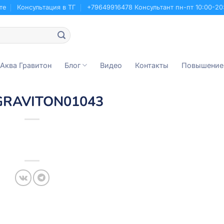
те
Консультация в ТГ
+79649916478 Консультант пн-пт 10:00-20
 Аква Гравитон
Блог
Видео
Контакты
Повышение
GRAVITON01043