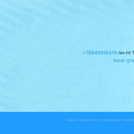
+79649916478
пн-пт 
aqua-gra
Аква Гравитон — вихревые техно