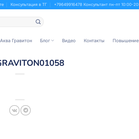
те
Консультация в ТГ
+79649916478 Консультант пн-пт 10:00-20
 Аква Гравитон
Блог
Видео
Контакты
Повышение
GRAVITON01058