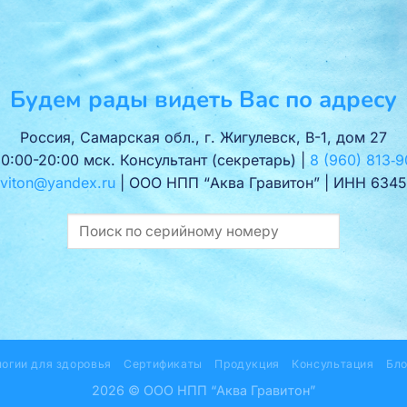
Будем рады видеть Вас по адресу
Россия, Самарская обл., г. Жигулевск, В-1, дом 27
10:00-20:00 мск. Консультант (секретарь) |
8 (960) 813‑9
viton@yandex.ru
| ООО НПП “Аква Гравитон” | ИНН 6345
логии для здоровья
Сертификаты
Продукция
Консультация
Бло
2026 © ООО НПП “Аква Гравитон”