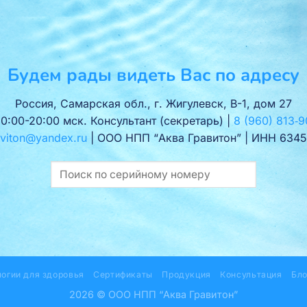
Будем рады видеть Вас по адресу
Россия, Самарская обл., г. Жигулевск, В-1, дом 27
10:00-20:00 мск. Консультант (секретарь) |
8 (960) 813‑9
viton@yandex.ru
| ООО НПП “Аква Гравитон” | ИНН 6345
логии для здоровья
Сертификаты
Продукция
Консультация
Бло
2026 © ООО НПП “Аква Гравитон”