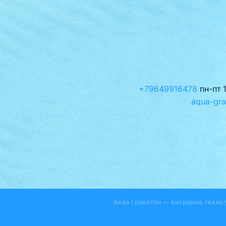
+79649916478
пн-пт 
aqua-gra
Аква Гравитон — вихревые техно