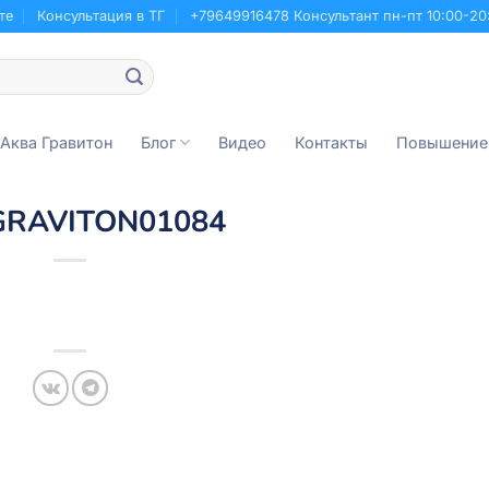
те
Консультация в ТГ
+79649916478 Консультант пн-пт 10:00-20
 Аква Гравитон
Блог
Видео
Контакты
Повышение
GRAVITON01084