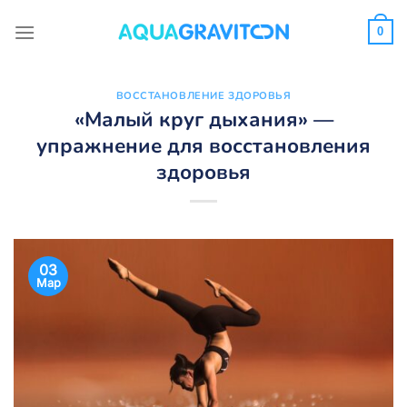
Skip
to
0
content
ВОССТАНОВЛЕНИЕ ЗДОРОВЬЯ
«Малый круг дыхания» —
упражнение для восстановления
здоровья
03
Мар