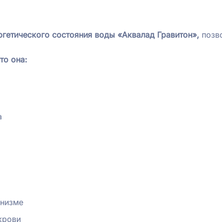
ргетического состояния воды «Аквалад
Гравитон»,
позв
то она:
а
анизме
крови