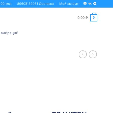
:00 мск
89608139061 Доставка
Мой аккаунт
0
0,00
₽
 вибраций