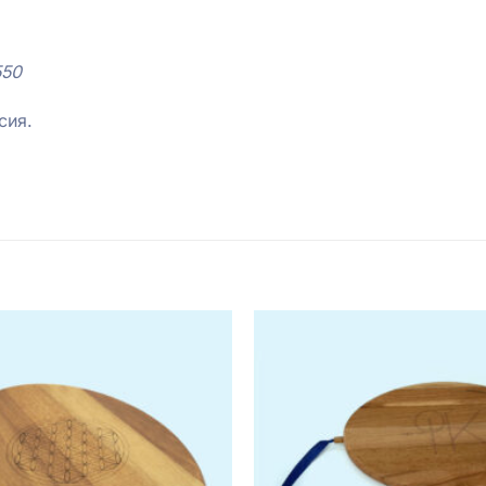
550
сия.