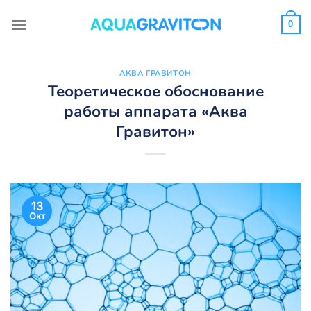
Skip
to
0
content
АКВА ГРАВИТОН
Теоретическое обоснование
работы аппарата «Аква
Гравитон»
13
Окт