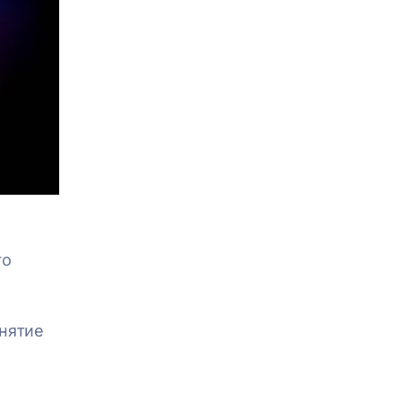
го
нятие