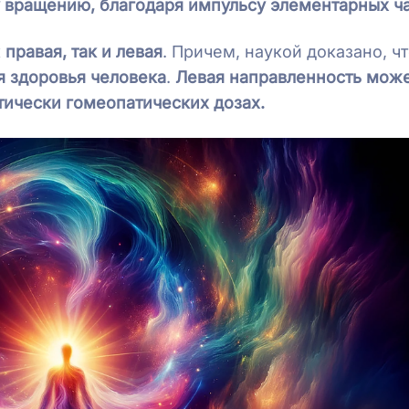
у вращению, благодаря импульсу элементарных ча
к
правая, так и левая
. Причем, наукой доказано, ч
я здоровья человека
.
Левая направленность може
тически гомеопатических дозах.