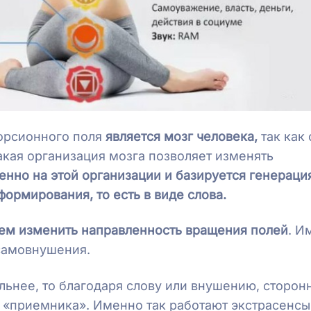
орсионного поля
является мозг человека,
так как 
акая организация мозга позволяет изменять
нно на этой организации и базируется генераци
ормирования, то есть в виде слова.
м изменить направленность вращения полей
. И
 самовнушения.
льнее, то благодаря слову или внушению, сторон
 «приемника». Именно так работают экстрасенсы