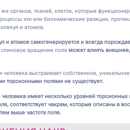
х же органов, тканей, клеток, которые функциони
роцессы эти или биохимические реакции, протек
олекул и атомов.
ул и атомов самогенерируется и всегда порожда
а спиновое вращение поля
может влиять внешнее,
м человека выстраивает собственное, уникальное
ми торсионными полями не существует.
о человека имеет несколько уровней торсионных 
ля, соответствует чакрам, которые описаны в во
тем выше частота поля.