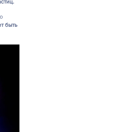
стиц.
то
т быть