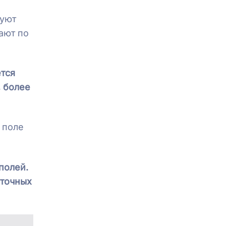
руют
ают по
ется
 более
 поле
полей.
сточных