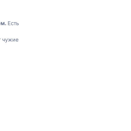
ем.
Есть
т чужие