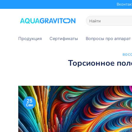
Skip
Вконтак
to
content
Искать:
Продукция
Сертификаты
Вопросы про аппарат
ВОС
Торсионное поле
25
Сен