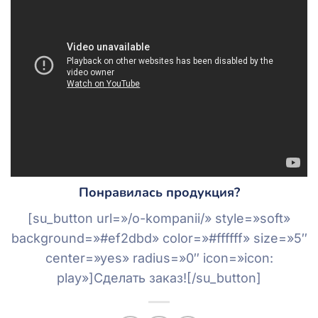
Понравилась продукция?
[su_button url=»/o-kompanii/» style=»soft»
background=»#ef2dbd» color=»#ffffff» size=»5″
center=»yes» radius=»0″ icon=»icon:
play»]Сделать заказ![/su_button]