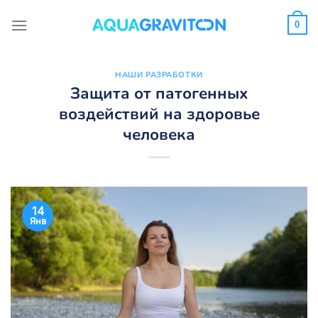
Skip
to
0
content
НАШИ РАЗРАБОТКИ
Защита от патогенных
воздействий на здоровье
человека
14
Янв