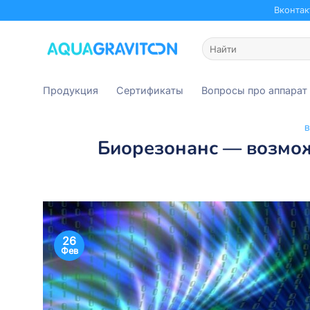
Skip
Вконтак
to
content
Искать:
Продукция
Сертификаты
Вопросы про аппарат
Биорезонанс — возмож
26
Фев