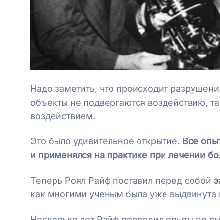
Надо заметить, что происходит разрушени
объекты не подвергаются воздействию, та
воздействием.
Это было удивительное открытие.
Все опы
и применялся на практике при лечении б
Теперь Роял Райф поставил перед собой
з
как многими ученым была уже выдвинута 
Несколько лет Райф проводил опыты по вы