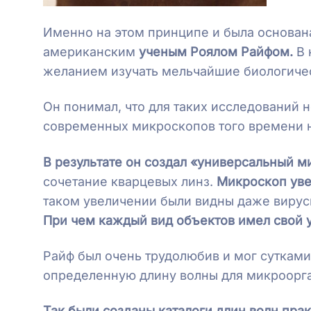
Именно на этом принципе и была основа
американским
ученым Роялом Райфом.
В 
желанием изучать мельчайшие биологичес
Он понимал, что для таких исследований
современных микроскопов того времени не
В результате он создал «универсальный 
сочетание кварцевых линз.
Микроскоп уве
таком увеличении были видны даже виру
При чем каждый вид объектов имел свой 
Райф был очень трудолюбив и мог сутками
определенную длину волны для микроорг
Так были созданы каталоги длин волн пра