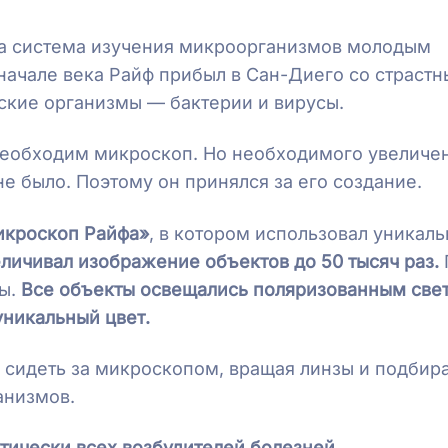
на система изучения микроорганизмов молодым
начале века Райф прибыл в Сан-Диего со страст
кие организмы — бактерии и вирусы.
 необходим микроскоп. Но необходимого увеличе
 было. Поэтому он принялся за его создание.
микроскоп Райфа»
, в котором использовал уникал
личивал изображение объектов до 50 тысяч раз.
сы.
Все объекты освещались поляризованным све
уникальный цвет.
 сидеть за микроскопом, вращая линзы и подбир
анизмов.
ктически всех возбудителей болезней.