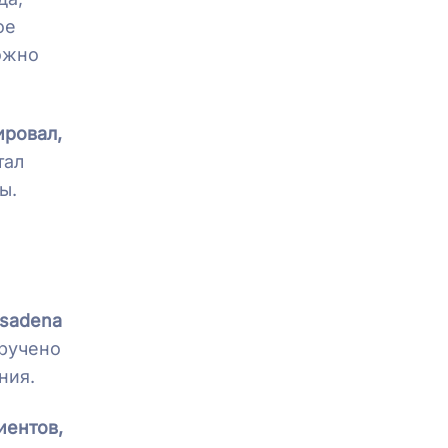
ое
ожно
ировал,
тал
ты.
asadena
оручено
ния.
иентов,