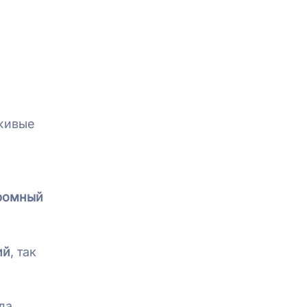
 живые
громный
ий
, так
да,