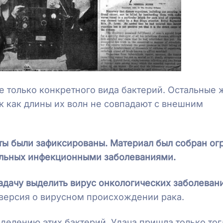
е только конкретного вида бактерий. Остальные
к как длины их волн не совпадают с внешним
ты были зафиксированы.
Материал был собран о
ольных инфекционными заболеваниями.
адачу выделить вирус онкологических заболеван
версия о вирусном происхождении рака.
делению этих бактерий. Удача пришла только тог