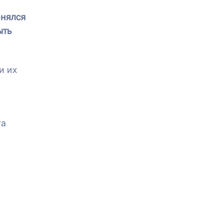
енялся
ыть
и их
га