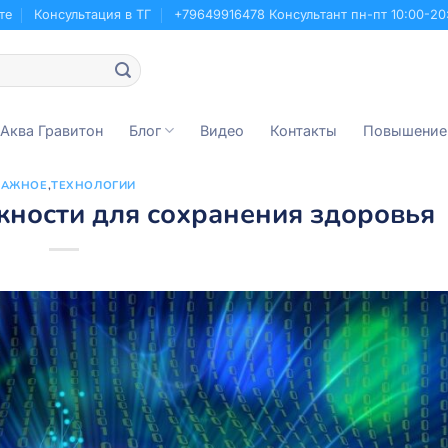
те
Консультация в ТГ
+79649916478 Консультант пн-пт 10:00-20
 Аква Гравитон
Блог
Видео
Контакты
Повышение
ВАЖНОЕ
,
ТЕХНОЛОГИИ
ности для сохранения здоровья