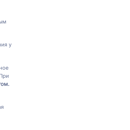
ным
ния у
ьное
При
том.
ая