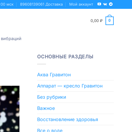
:00 мск
89608139061 Доставка
Мой аккаунт
0
0,00
₽
 вибраций
ОСНОВНЫЕ РАЗДЕЛЫ
Аква Гравитон
Аппарат — кресло Гравитон
Без рубрики
Важное
Восстановление здоровья
Все о воде