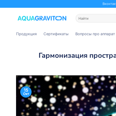
Skip
Вконтак
to
content
Искать:
Продукция
Сертификаты
Вопросы про аппарат
Гармонизация простра
15
Окт