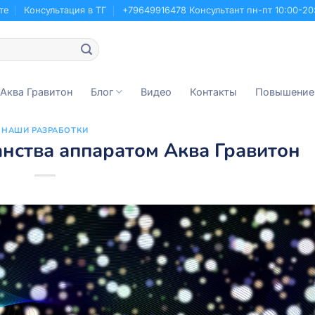
те
Консультация в ТГ
+79649916478 Консультант пн-пт 10:00-20
 Аква Гравитон
Блог
Видео
Контакты
Повышение
НАШИ РАЗРАБОТКИ
нства аппаратом Аква Гравитон