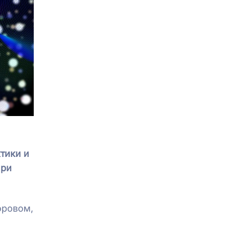
тики и
при
оровом,