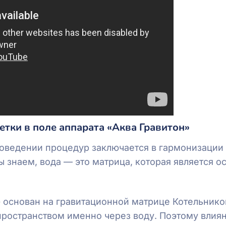
тки в поле аппарата «Аква Гравитон»
роведении процедур заключается в гармонизации
 знаем, вода — это матрица, которая является о
 основан на гравитационной матрице Котельнико
ространством именно через воду. Поэтому влия