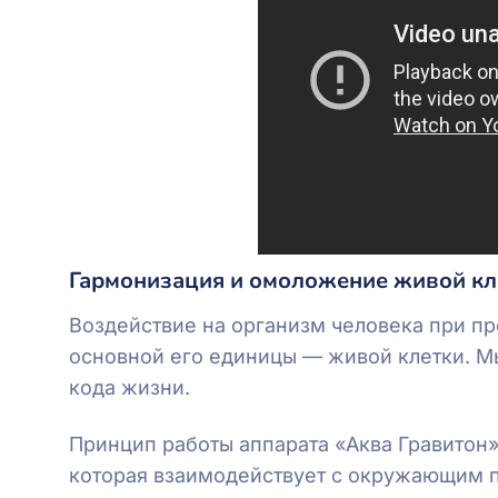
Гармонизация и омоложение живой кле
Воздействие на организм человека при п
основной его единицы — живой клетки. Мы
кода жизни.
Принцип работы аппарата «Аква Гравитон»
которая взаимодействует с окружающим п