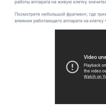
работы аппарата на живую клетку значите
Посмотрите небольшой фрагмент, где трих
влиянии работающего аппарата на клетку 