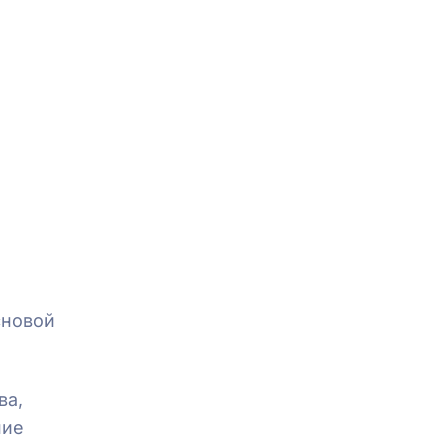
сновой
ва,
ние