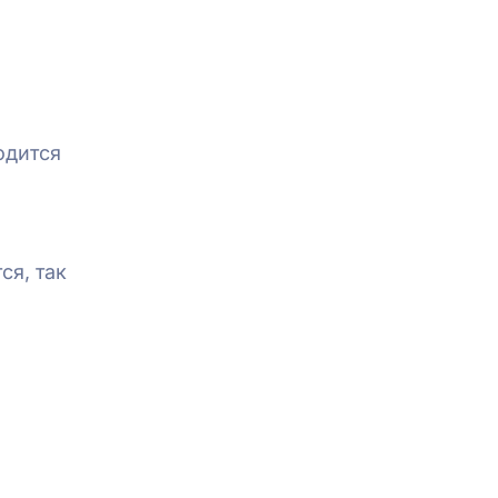
одится
ся, так