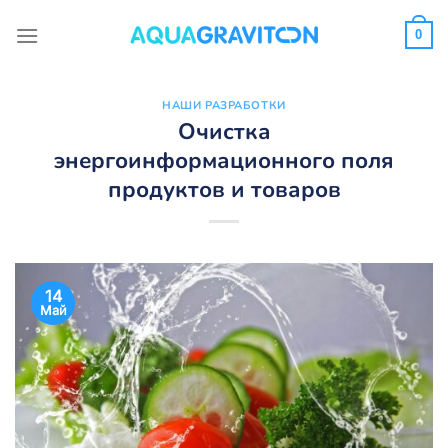
Skip
to
0
content
НАШИ РАЗРАБОТКИ
Очистка
энергоинформационного поля
продуктов и товаров
14
Май