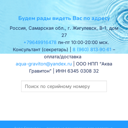
Будем рады видеть Вас по адресу
Россия, Самарская обл., г. Жигулевск, В-1, дом
27
+79649916478
пн-пт 10:00-20:00 мск.
Консультант (секретарь) |
8 (960) 813‑90‑61
–
оплата/доставка
aqua-graviton@yandex.ru
| ООО НПП “Аква
Гравитон” | ИНН 6345 0308 32