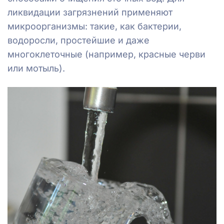
ликвидации загрязнений применяют
микроорганизмы: такие, как бактерии,
водоросли, простейшие и даже
многоклеточные (например, красные черви
или мотыль).