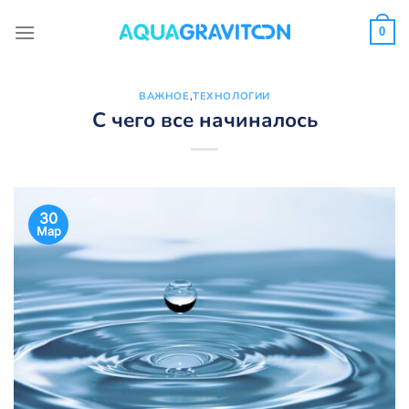
Skip
to
0
content
ВАЖНОЕ
,
ТЕХНОЛОГИИ
С чего все начиналось
30
Мар