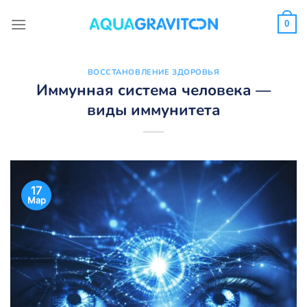
Skip
to
0
content
ВОССТАНОВЛЕНИЕ ЗДОРОВЬЯ
Иммунная система человека —
виды иммунитета
17
Мар